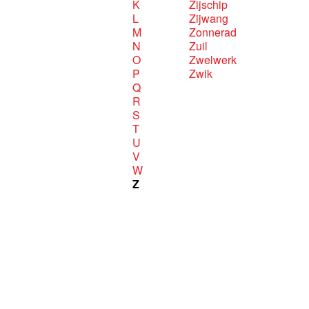
K
Zijschip
L
Zijwang
M
Zonnerad
N
Zuil
O
Zwelwerk
P
Zwik
Q
R
S
T
U
V
W
Z