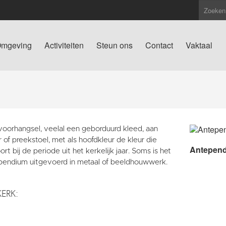
mgeving
Activiteiten
Steun ons
Contact
Vaktaal
voorhangsel, veelal een geborduurd kleed, aan
r of preekstoel, met als hoofdkleur de kleur die
Antepen
rt bij de periode uit het kerkelijk jaar. Soms is het
pendium uitgevoerd in metaal of beeldhouwwerk.
KERK: