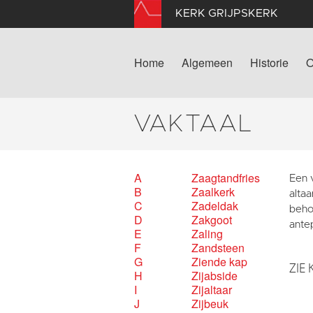
KERK GRIJPSKERK
Home
Algemeen
Historie
O
VAKTAAL
A
Zaagtandfries
Een 
B
Zaalkerk
altaa
C
Zadeldak
behoo
D
Zakgoot
ante
E
Zaling
F
Zandsteen
G
Ziende kap
ZIE 
H
Zijabside
I
Zijaltaar
J
Zijbeuk