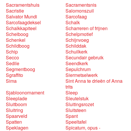
Sacramentshuis
Sacramentsnis
Sacristie
Salomonszuil
Salvator Mundi
Sarcofaag
Sarcofaagdeksel
Schalk
Schalkkapiteel
Scharreren of frijnen
Scheiboog
Schelpmotief
Schenkel
Schijnvoeg
Schildboog
Schilddak
Schip
Schuilkerk
Secco
Secundair gebruik
Sedile
Seendkerk
Segmentboog
Sepulchrum
Sgraffito
Siermetselwerk
Sima
Sint Anna te drieën of Anna
trits
Sjabloonornament
Sleep
Sleeplade
Sleutelstuk
Sluitboom
Sluitingsrozet
Sluitring
Sluitsteen
Spaarveld
Spant
Spatten
Speeltafel
Speklagen
Spicatum, opus -