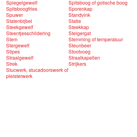
Spiegelgewelf
Spitsboog of gotische boog
Spitsboogfries
Sporenkap
Spuwer
Standvink
Statenbijbel
Statie
Steekgewelf
Steekkap
Steentjesschildering
Steigergat
Stem
Stemming of temperatuur
Stergewelf
Steunbeer
Stipes
Stootvoeg
Straalgewelf
Straalkapellen
Strek
Strijkers
Stucwerk, stucadoorswerk of
pleisterwerk