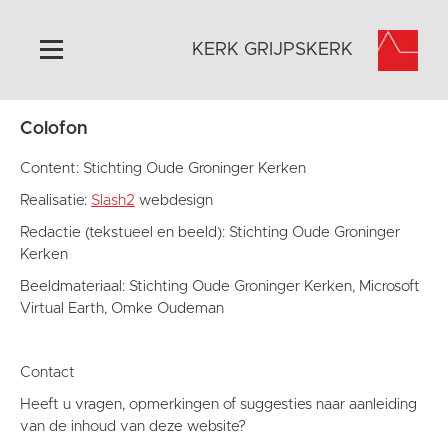
KERK GRIJPSKERK
Colofon
Home
Algemeen
Content: Stichting Oude Groninger Kerken
Historie
Realisatie:
Slash2
webdesign
Omgeving
Redactie (tekstueel en beeld): Stichting Oude Groninger
Kerken
Activiteiten
Beeldmateriaal: Stichting Oude Groninger Kerken, Microsoft
Steun ons
Virtual Earth, Omke Oudeman
Contact
Vaktaal
Contact
Heeft u vragen, opmerkingen of suggesties naar aanleiding
van de inhoud van deze website?