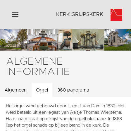
KERK GRIJPSKERK
Home
Algemeen
Historie
ALGEMENE
Omgeving
INFORMATIE
Activiteiten
Steun ons
Algemeen
Orgel
360 panorama
Contact
Vaktaal
Het orgel werd gebouwd door L. en J. van Dam in 1832. Het
werd betaald uit een legaat van Aaltje Thomas Wiersema.
Haar naam staat op de lijst van de orgelbalustrade. In 1868
liep het orgel schade op bij een brand in de kerk. De