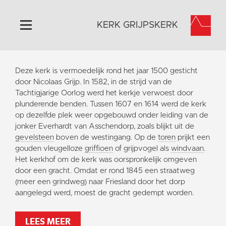
KERK GRIJPSKERK
Home
Deze kerk is vermoedelijk rond het jaar 1500 gesticht
Algemeen
door Nicolaas Grijp. In 1582, in de strijd van de
Tachtigjarige Oorlog werd het kerkje verwoest door
Historie
plunderende benden. Tussen 1607 en 1614 werd de kerk
Omgeving
op dezelfde plek weer opgebouwd onder leiding van de
jonker Everhardt van Asschendorp, zoals blijkt uit de
Activiteiten
gevelsteen
boven de westingang. Op de
toren
prijkt een
Steun ons
gouden vleugelloze
griffioen
of grijpvogel als
windvaan
.
Het kerkhof om de kerk was oorspronkelijk omgeven
Contact
door een gracht. Omdat er rond 1845 een straatweg
Vaktaal
(meer een grindweg) naar Friesland door het dorp
aangelegd werd, moest de gracht gedempt worden.
LEES MEER